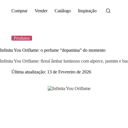
Saltar
para
Comprar
Vender
Catálogo
Inspiração
o
conteúdo
Produtos
Infinita You Oriflame: o perfume “dopamina” do momento
Infinita You Oriflame: floral âmbar luminoso com alperce, jasmim e ba
Última atualização:
13 de Fevereiro de 2026