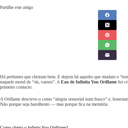
Partilhe este artigo
Há perfumes que cheiram bem. E depois há aqueles que mudam o “tom” d
naquele mood de “ok, vamos”. A
Eau de Infinita You Oriflame
foi cr
primeiro contacto.
A Oriflame descreve-o como “alegria sensorial num frasco” e, honestam
Não porque seja barulhento — mas porque fica na memória.
Como cheira o Infinita You Oriflame?