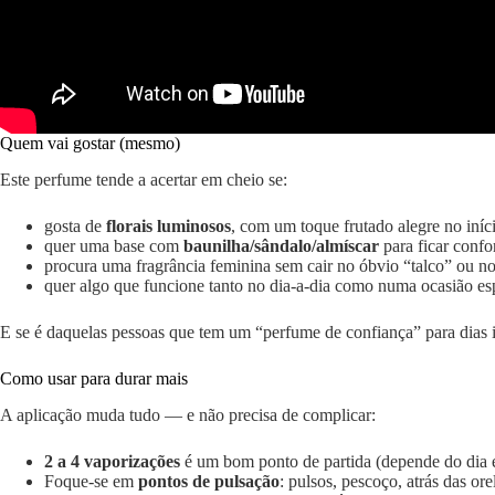
Quem vai gostar (mesmo)
Este perfume tende a acertar em cheio se:
gosta de
florais luminosos
, com um toque frutado alegre no iníc
quer uma base com
baunilha/sândalo/almíscar
para ficar confo
procura uma fragrância feminina sem cair no óbvio “talco” ou 
quer algo que funcione tanto no dia-a-dia como numa ocasião esp
E se é daquelas pessoas que tem um “perfume de confiança” para dias imp
Como usar para durar mais
A aplicação muda tudo — e não precisa de complicar:
2 a 4 vaporizações
é um bom ponto de partida (depende do dia 
Foque-se em
pontos de pulsação
: pulsos, pescoço, atrás das ore