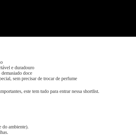
io
rtável e duradouro
no demasiado doce
ecial, sem precisar de trocar de perfume
ortantes, este tem tudo para entrar nessa shortlist.
e do ambiente).
lhas.