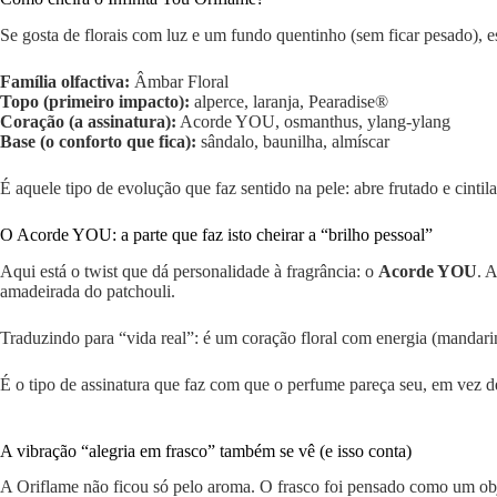
Se gosta de florais com luz e um fundo quentinho (sem ficar pesado), e
Família olfactiva:
Âmbar Floral
Topo (primeiro impacto):
alperce, laranja, Pearadise®
Coração (a assinatura):
Acorde YOU, osmanthus, ylang-ylang
Base (o conforto que fica):
sândalo, baunilha, almíscar
É aquele tipo de evolução que faz sentido na pele: abre frutado e cintil
O Acorde YOU: a parte que faz isto cheirar a “brilho pessoal”
Aqui está o twist que dá personalidade à fragrância: o
Acorde YOU
. 
amadeirada do patchouli.
Traduzindo para “vida real”: é um coração floral com energia (mandarin
É o tipo de assinatura que faz com que o perfume pareça seu, em vez 
A vibração “alegria em frasco” também se vê (e isso conta)
A Oriflame não ficou só pelo aroma. O frasco foi pensado como um ob