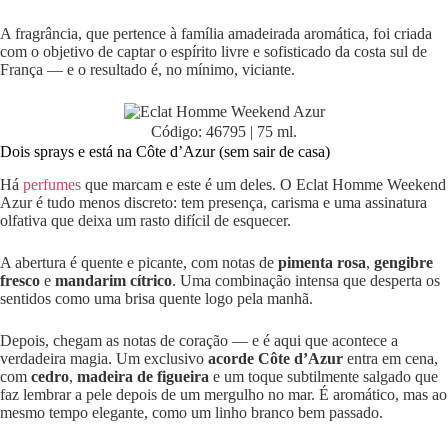
A fragrância, que pertence à família amadeirada aromática, foi criada
com o objetivo de captar o espírito livre e sofisticado da costa sul de
França — e o resultado é, no mínimo, viciante.
Código: 46795 | 75 ml.
Dois sprays e está na Côte d’Azur (sem sair de casa)
Há
perfumes
que marcam e este é um deles. O Eclat Homme Weekend
Azur é tudo menos discreto: tem presença, carisma e uma assinatura
olfativa que deixa um rasto difícil de esquecer.
A abertura é quente e picante, com notas de
pimenta rosa
,
gengibre
fresco
e
mandarim cítrico
. Uma combinação intensa que desperta os
sentidos como uma brisa quente logo pela manhã.
Depois, chegam as notas de coração — e é aqui que acontece a
verdadeira magia. Um exclusivo
acorde Côte d’Azur
entra em cena,
com
cedro
,
madeira de figueira
e um toque subtilmente salgado que
faz lembrar a pele depois de um mergulho no mar. É aromático, mas ao
mesmo tempo elegante, como um linho branco bem passado.