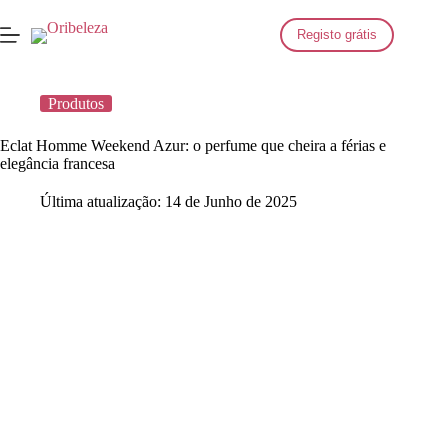
Saltar
para
Registo grátis
o
conteúdo
Produtos
Eclat Homme Weekend Azur: o perfume que cheira a férias e
elegância francesa
Última atualização:
14 de Junho de 2025