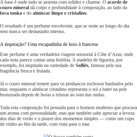
A base é onde tudo se assenta com solidez e charme. O
acorde de
couro mineral
dá corpo e profundidade à composição, ao lado da
fava tonka
e do
almíscar limpo e cristalino
.
O resultado é um perfume envolvente, que se sente ao longo do dia
sem nunca ser demasiado intenso.
A inspiração? Uma escapadinha de luxo à francesa
Este perfume é uma verdadeira viagem sensorial à Côte d’Azur, onde
cada nota parece contar uma história. A madeira de figueira, por
exemplo, foi inspirada na variedade de
Solliès
, famosa pela sua
fragrância fresca e frutada.
Já o couro mineral remete para os penhascos rochosos banhados pelo
mar, enquanto o almíscar cristalino representa o sol a bater na pele
bronzeada depois de horas a relaxar ao som das ondas.
Toda esta composição foi pensada para o homem moderno que procura
um aroma com personalidade, mas que também sabe apreciar a leveza
dos dias de verão e o prazer dos momentos simples — como um copo
de vinho ao fim da tarde, com vista para o mar.