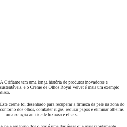
A Oriflame tem uma longa história de produtos inovadores e
sustentáveis, e o Creme de Olhos Royal Velvet é mais um exemplo
disso.
Este creme foi desenhado para recuperar a firmeza da pele na zona do
contorno dos olhos, combater rugas, reduzir papos e eliminar olheiras
— uma solução anti-idade luxuosa e eficaz.
A pele em torno dos olhos é uma das áreas que mais rapidamente