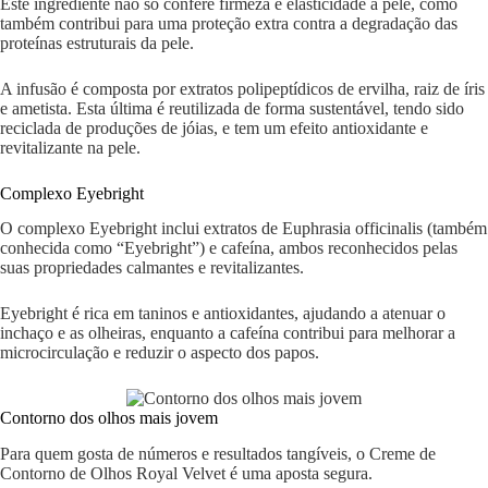
Este ingrediente não só confere firmeza e elasticidade à pele, como
também contribui para uma proteção extra contra a degradação das
proteínas estruturais da pele.
A infusão é composta por extratos polipeptídicos de ervilha, raiz de íris
e ametista. Esta última é reutilizada de forma sustentável, tendo sido
reciclada de produções de jóias, e tem um efeito antioxidante e
revitalizante na pele.
Complexo Eyebright
O complexo Eyebright inclui extratos de Euphrasia officinalis (também
conhecida como “Eyebright”) e cafeína, ambos reconhecidos pelas
suas propriedades calmantes e revitalizantes.
Eyebright é rica em taninos e antioxidantes, ajudando a atenuar o
inchaço e as olheiras, enquanto a cafeína contribui para melhorar a
microcirculação e reduzir o aspecto dos papos.
Contorno dos olhos mais jovem
Para quem gosta de números e resultados tangíveis, o Creme de
Contorno de Olhos Royal Velvet é uma aposta segura.