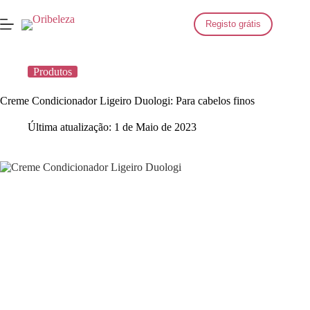
Saltar
para
Registo grátis
o
conteúdo
Produtos
Creme Condicionador Ligeiro Duologi: Para cabelos finos
Última atualização:
1 de Maio de 2023