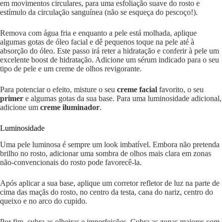
em movimentos circulares, para uma esfoliação suave do rosto e
estímulo da circulação sanguínea (não se esqueça do pescoço!).
Remova com água fria e enquanto a pele está molhada, aplique
algumas gotas de óleo facial e dê pequenos toque na pele até à
absorção do óleo. Este passo irá reter a hidratação e conferir à pele um
excelente boost de hidratação. Adicione um sérum indicado para o seu
tipo de pele e um creme de olhos revigorante.
Para potenciar o efeito, misture o seu
creme facial
favorito, o seu
primer
e algumas gotas da sua base. Para uma luminosidade adicional,
adicione um
creme iluminador
.
Luminosidade
Uma pele luminosa é sempre um look imbatível. Embora não pretenda
brilho no rosto, adicionar uma sombra de olhos mais clara em zonas
não-convencionais do rosto pode favorecê-la.
Após aplicar a sua base, aplique um corretor refletor de luz na parte de
cima das maçãs do rosto, no centro da testa, cana do nariz, centro do
queixo e no arco do cupido.
Por fim, cubra as olheiras e imperfeições. Cubra as zonas maiores com