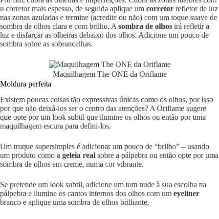
u corretor mais espesso, de seguida aplique um
corretor
refletor de luz
nas zonas azuladas e termine (acredite ou não) com um toque suave de
sombra de olhos clara e com brilho. A
sombra de olhos
irá refletir a
luz e disfarçar as olheiras debaixo dos olhos. Adicione um pouco de
sombra sobre as sobrancelhas.
Maquilhagem The ONE da Oriflame
Moldura perfeita
Existem poucas coisas tão expressivas únicas como os olhos, por isso
por que não deixá-los ser o centro das atenções? A Oriflame sugere
que opte por um look subtil que ilumine os olhos ou então por uma
maquilhagem escura para defini-los.
Um truque supersimples é adicionar um pouco de “brilho” – usando
um produto como a
geleia real
sobre a pálpebra ou então opte por uma
sombra de olhos em creme, numa cor vibrante.
Se pretende um look subtil, adicione um tom nude à sua escolha na
pálpebra e ilumine os cantos internos dos olhos com um
eyeliner
branco e aplique uma sombra de olhos brilhante.