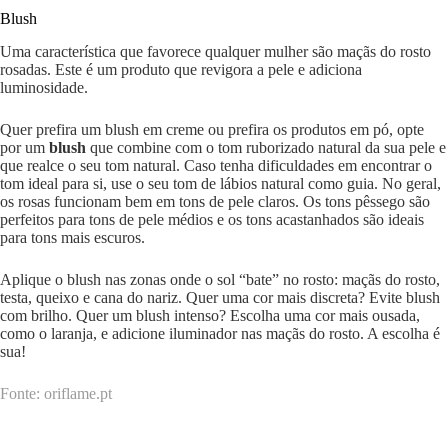
Blush
Uma característica que favorece qualquer mulher são maçãs do rosto
rosadas. Este é um produto que revigora a pele e adiciona
luminosidade.
Quer prefira um blush em creme ou prefira os produtos em pó, opte
por um
blush
que combine com o tom ruborizado natural da sua pele e
que realce o seu tom natural. Caso tenha dificuldades em encontrar o
tom ideal para si, use o seu tom de lábios natural como guia. No geral,
os rosas funcionam bem em tons de pele claros. Os tons pêssego são
perfeitos para tons de pele médios e os tons acastanhados são ideais
para tons mais escuros.
Aplique o blush nas zonas onde o sol “bate” no rosto: maçãs do rosto,
testa, queixo e cana do nariz. Quer uma cor mais discreta? Evite blush
com brilho. Quer um blush intenso? Escolha uma cor mais ousada,
como o laranja, e adicione iluminador nas maçãs do rosto. A escolha é
sua!
Fonte: oriflame.pt