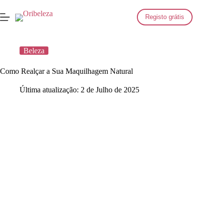
Saltar
para
Registo grátis
o
conteúdo
Beleza
Como Realçar a Sua Maquilhagem Natural
Última atualização:
2 de Julho de 2025