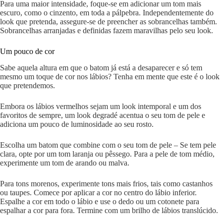
Para uma maior intensidade, foque-se em adicionar um tom mais
escuro, como o cinzento, em toda a pálpebra. Independentemente do
look que pretenda, assegure-se de preencher as sobrancelhas também.
Sobrancelhas arranjadas e definidas fazem maravilhas pelo seu look.
Um pouco de cor
Sabe aquela altura em que o batom já está a desaparecer e só tem
mesmo um toque de cor nos lábios? Tenha em mente que este é o look
que pretendemos.
Embora os lábios vermelhos sejam um look intemporal e um dos
favoritos de sempre, um look degradé acentua o seu tom de pele e
adiciona um pouco de luminosidade ao seu rosto.
Escolha um batom que combine com o seu tom de pele – Se tem pele
clara, opte por um tom laranja ou pêssego. Para a pele de tom médio,
experimente um tom de arando ou malva.
Para tons morenos, experimente tons mais frios, tais como castanhos
ou taupes. Comece por aplicar a cor no centro do lábio inferior.
Espalhe a cor em todo o lábio e use o dedo ou um cotonete para
espalhar a cor para fora. Termine com um brilho de lábios translúcido.