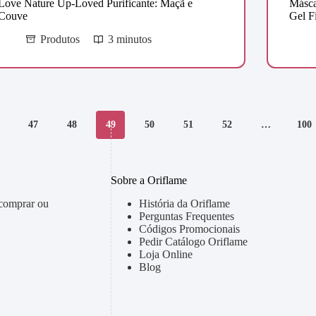
Love Nature Up-Loved Purificante: Maçã e
Másca
Couve
Gel F
Produtos
3 minutos
47
48
49
50
51
52
…
100
Sobre a Oriflame
 comprar ou
História da Oriflame
Perguntas Frequentes
Códigos Promocionais
Pedir Catálogo Oriflame
Loja Online
Blog