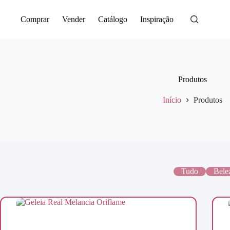
Saltar
para
Comprar
Vender
Catálogo
Inspiração
o
conteúdo
Produtos
Início
Produtos
Tudo
Bele