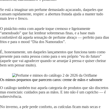
Se está a imaginar um perfume demasiado açucarado, daqueles que
cansam rapidamente, respire: a abertura frutada ajuda a manter tudo
mais leve e fresco.
O pistáchio entra com aquele toque cremoso e ligeiramente
“amendoado” que faz lembrar sobremesas finas, e a base mais
confortável dá aquela sensação de perfume abraço — perfeito para dias
frios e para o mood “Dia dos Namorados”.
É, honestamente, um daqueles lançamentos que funciona tanto como
presente para outra pessoa como para o seu próprio “eu do futuro”
(aquele que vai agradecer quando se arranjar à pressa e quiser cheirar
bem sem pensar muito).
Os mimos pequenos que parecem caros: creme de mãos e sabonete
O catálogo também traz aquela categoria de produtos que são discretos
mas essenciais: cuidados para as mãos. E isto não é um capricho — é
sobrevivência.
No inverno, a pele perde conforto, as cutículas ficam mais secas e