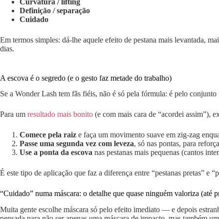
Curvatura / lifting
Definição / separação
Cuidado
Em termos simples: dá-lhe aquele efeito de pestana mais levantada, m
dias.
A escova é o segredo (e o gesto faz metade do trabalho)
Se a Wonder Lash tem fãs fiéis, não é só pela fórmula: é pelo conjunto
Para um
resultado mais bonito
(e com mais cara de “acordei assim”), exp
Comece pela raiz
e faça um movimento suave em zig-zag enquanto
Passe uma segunda vez com leveza
, só nas pontas, para refor
Use a ponta da escova
nas pestanas mais pequenas (cantos intern
É este tipo de aplicação que faz a diferença entre “pestanas pretas” e “
“Cuidado” numa máscara: o detalhe que quase ninguém valoriza (até pr
Muita gente escolhe máscara só pelo efeito imediato — e depois estran
pensada para não ser apenas uma máscara de impacto, mas também uma 