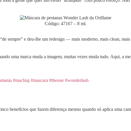
e toda a gente que quer um efeito “arranjado” com pouco esforço. Não 
Código: 47167 – 8 ml.
 “de sempre” e deu-lhe um redesign — mais moderno, mais clean, mai
quando uma marca muda a imagem, muitas vezes muda tudo. Aqui, a mens
omania
#machiaj
#mascara
#theone
#wonderlash
cinco benefícios que fazem diferença mesmo quando só aplica uma cam