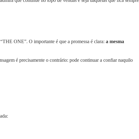
admira que continue no topo de vendas e seja daquelas que fica sempre
s “THE ONE”. O importante é que a promessa é clara:
a mesma
agem é precisamente o contrário: pode continuar a confiar naquilo
ada: