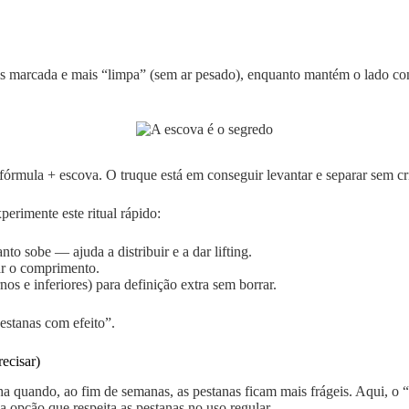
ais marcada e mais “limpa” (sem ar pesado), enquanto mantém o lado co
 fórmula + escova. O truque está em conseguir levantar e separar sem cr
erimente este ritual rápido:
 sobe — ajuda a distribuir e a dar lifting.
çar o comprimento.
os e inferiores) para definição extra sem borrar.
pestanas com efeito”.
ecisar)
ha quando, ao fim de semanas, as pestanas ficam mais frágeis. Aqui, o 
opção que respeita as pestanas no uso regular.