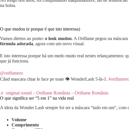
Ao longo dos anos, foi conquistando maquilhadores, fãs de tendências 
na bolsa.
O que mudou (e porque é que isto interessa)
Vamos diretos ao ponto:
o look mudou
. A Oriflame pegou na máscara
fórmula adorada
, agora com um novo visual.
E isto interessa porque há um medo muito real nestes relançamentos: 
que já funciona.
@oriflamero
Când mascara chiar le face pe toate 👁️ WonderLash 5-în-1.
#oriflamer
♬ original sound – Oriflame România – Oriflame România
O que significa ser “5 em 1” na vida real
A ideia da Wonder Lash sempre foi ser a máscara “tudo em um”, com 
Volume
Comprimento