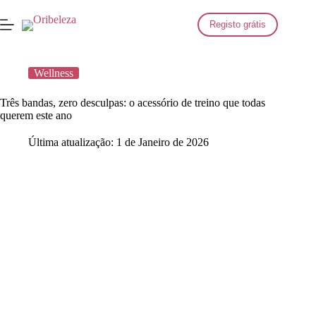
Saltar
para
Registo grátis
o
conteúdo
Wellness
Três bandas, zero desculpas: o acessório de treino que todas
querem este ano
Última atualização:
1 de Janeiro de 2026