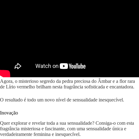
Agora, o misterioso segredo da pedra preciosa do Âmbar e a flor rara
de Lírio vermelho brilham nesta fragrância sofisticada e encantadora.
O resultado é todo um novo nível de sensualidade inesquecível.
Inovação
Quer explorar e revelar toda a sua sensualidade? Consiga-o com esta
fragrância misteriosa e fascinante, com uma sensualidade única e
verdadeiramente feminina e inesquecível.