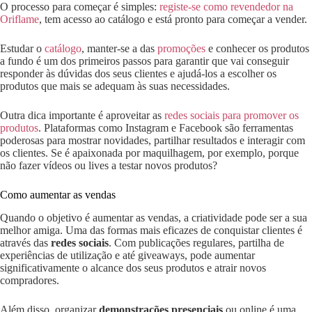
O processo para começar é simples:
registe-se como revendedor na
Oriflame
, tem acesso ao catálogo e está pronto para começar a vender.
Estudar o
catálogo
, manter-se a das
promoções
e conhecer os produtos
a fundo é um dos primeiros passos para garantir que vai conseguir
responder às dúvidas dos seus clientes e ajudá-los a escolher os
produtos que mais se adequam às suas necessidades.
Outra dica importante é aproveitar as
redes sociais para promover os
produtos
. Plataformas como Instagram e Facebook são ferramentas
poderosas para mostrar novidades, partilhar resultados e interagir com
os clientes. Se é apaixonada por maquilhagem, por exemplo, porque
não fazer vídeos ou lives a testar novos produtos?
Como aumentar as vendas
Quando o objetivo é aumentar as vendas, a criatividade pode ser a sua
melhor amiga. Uma das formas mais eficazes de conquistar clientes é
através das
redes sociais
. Com publicações regulares, partilha de
experiências de utilização e até giveaways, pode aumentar
significativamente o alcance dos seus produtos e atrair novos
compradores.
Além disso, organizar
demonstrações presenciais
ou online é uma