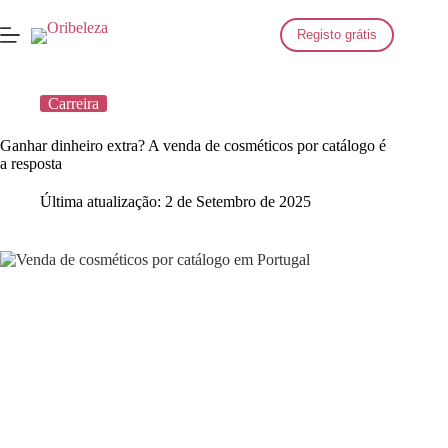
Saltar
para
Registo grátis
o
conteúdo
Carreira
Ganhar dinheiro extra? A venda de cosméticos por catálogo é
a resposta
Última atualização:
2 de Setembro de 2025