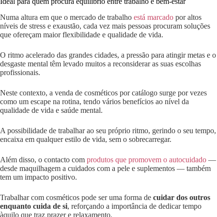
Ideal para quem procura equilíbrio entre trabalho e bem-estar
Numa altura em que o mercado de trabalho
está marcado
por altos
níveis de stress e exaustão, cada vez mais pessoas procuram soluções
que ofereçam maior flexibilidade e qualidade de vida.
O ritmo acelerado das grandes cidades, a pressão para atingir metas e o
desgaste mental têm levado muitos a reconsiderar as suas escolhas
profissionais.
Neste contexto, a venda de cosméticos por catálogo surge por vezes
como um escape na rotina, tendo vários benefícios ao nível da
qualidade de vida e saúde mental.
A possibilidade de trabalhar ao seu próprio ritmo, gerindo o seu tempo,
encaixa em qualquer estilo de vida, sem o sobrecarregar.
Além disso, o contacto com
produtos que promovem o autocuidado
—
desde maquilhagem a cuidados com a pele e suplementos — também
tem um impacto positivo.
Trabalhar com cosméticos pode ser uma forma de
cuidar dos outros
enquanto cuida de si
, reforçando a importância de dedicar tempo
àquilo que traz prazer e relaxamento.