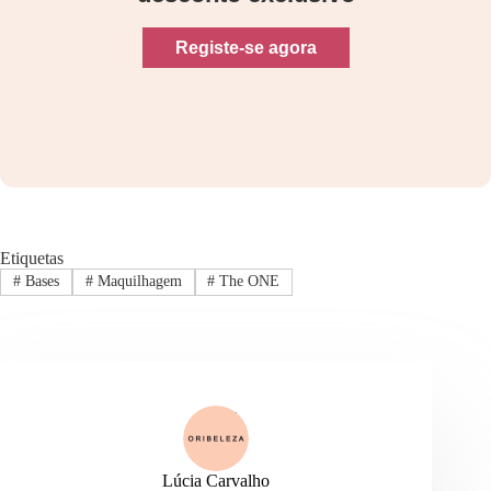
Registe-se agora
Etiquetas
#
Bases
#
Maquilhagem
#
The ONE
Lúcia Carvalho