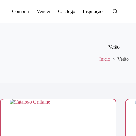
Saltar
para
Comprar
Vender
Catálogo
Inspiração
o
conteúdo
Verão
Início
Verão