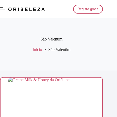
Saltar
para
Registo grátis
o
conteúdo
São Valentim
Início
São Valentim