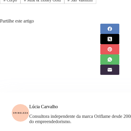
#
Corpo
#
Milk & Honey Gold
#
São Valentim
Partilhe este artigo
Lúcia Carvalho
Consultora independente da marca Oriflame desde 200
do empreendedorismo.