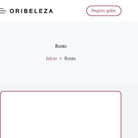
Saltar
para
Registo grátis
o
conteúdo
Rosto
Início
Rosto