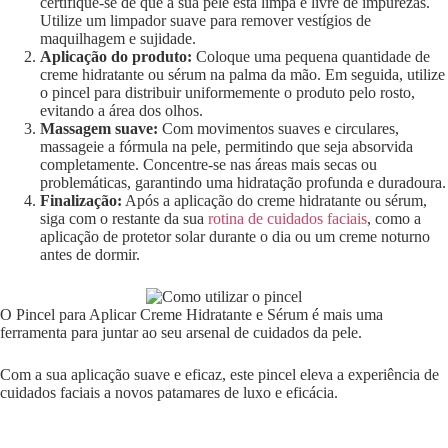
certifique-se de que a sua pele está limpa e livre de impurezas.
Utilize um limpador suave para remover vestígios de
maquilhagem e sujidade.
Aplicação do produto:
Coloque uma pequena quantidade de
creme hidratante ou sérum na palma da mão. Em seguida, utilize
o pincel para distribuir uniformemente o produto pelo rosto,
evitando a área dos olhos.
Massagem suave:
Com movimentos suaves e circulares,
massageie a fórmula na pele, permitindo que seja absorvida
completamente. Concentre-se nas áreas mais secas ou
problemáticas, garantindo uma hidratação profunda e duradoura.
Finalização:
Após a aplicação do creme hidratante ou sérum,
siga com o restante da sua
rotina de cuidados faciais
, como a
aplicação de protetor solar durante o dia ou um creme noturno
antes de dormir.
O Pincel para Aplicar Creme Hidratante e Sérum é mais uma
ferramenta para juntar ao seu arsenal de cuidados da pele.
Com a sua aplicação suave e eficaz, este pincel eleva a experiência de
cuidados faciais a novos patamares de luxo e eficácia.