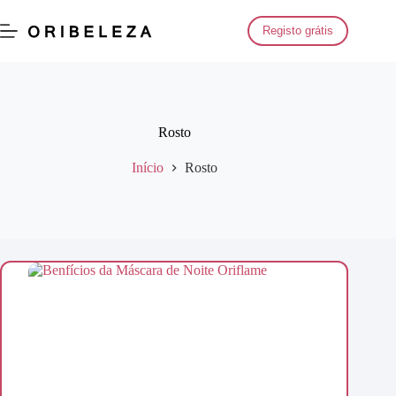
Saltar
para
Registo grátis
o
conteúdo
Rosto
Início
Rosto