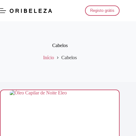
Saltar
para
Registo grátis
o
conteúdo
Cabelos
Início
Cabelos