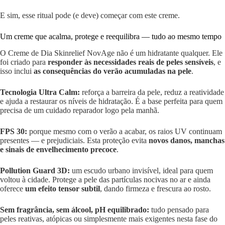
E sim, esse ritual pode (e deve) começar com este creme.
Um creme que acalma, protege e reequilibra — tudo ao mesmo tempo
O Creme de Dia Skinrelief NovAge não é um hidratante qualquer. Ele
foi criado para
responder às necessidades reais de peles sensíveis
, e
isso inclui
as consequências do verão acumuladas na pele
.
Tecnologia Ultra Calm:
reforça a barreira da pele, reduz a reatividade
e ajuda a restaurar os níveis de hidratação. É a base perfeita para quem
precisa de um cuidado reparador logo pela manhã.
FPS 30:
porque mesmo com o verão a acabar, os raios UV continuam
presentes — e prejudiciais. Esta proteção evita
novos danos, manchas
e sinais de envelhecimento precoce
.
Pollution Guard 3D:
um escudo urbano invisível, ideal para quem
voltou à cidade. Protege a pele das partículas nocivas no ar e ainda
oferece
um efeito tensor subtil
, dando firmeza e frescura ao rosto.
Sem fragrância, sem álcool, pH equilibrado:
tudo pensado para
peles reativas, atópicas ou simplesmente mais exigentes nesta fase do