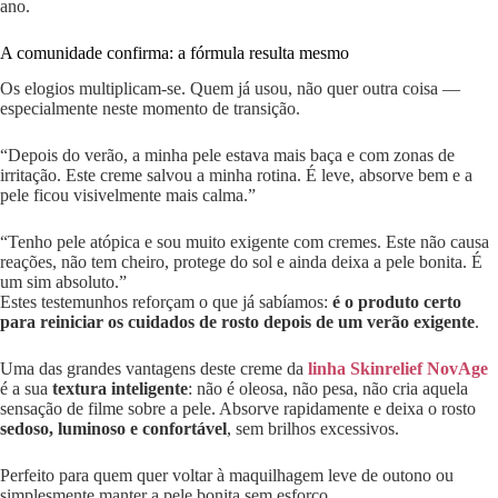
ano.
A comunidade confirma: a fórmula resulta mesmo
Os elogios multiplicam-se. Quem já usou, não quer outra coisa —
especialmente neste momento de transição.
“Depois do verão, a minha pele estava mais baça e com zonas de
irritação. Este creme salvou a minha rotina. É leve, absorve bem e a
pele ficou visivelmente mais calma.”
“Tenho pele atópica e sou muito exigente com cremes. Este não causa
reações, não tem cheiro, protege do sol e ainda deixa a pele bonita. É
um sim absoluto.”
Estes testemunhos reforçam o que já sabíamos:
é o produto certo
para reiniciar os cuidados de rosto depois de um verão exigente
.
Uma das grandes vantagens deste creme da
linha Skinrelief NovAge
é a sua
textura inteligente
: não é oleosa, não pesa, não cria aquela
sensação de filme sobre a pele. Absorve rapidamente e deixa o rosto
sedoso, luminoso e confortável
, sem brilhos excessivos.
Perfeito para quem quer voltar à maquilhagem leve de outono ou
simplesmente manter a pele bonita sem esforço.