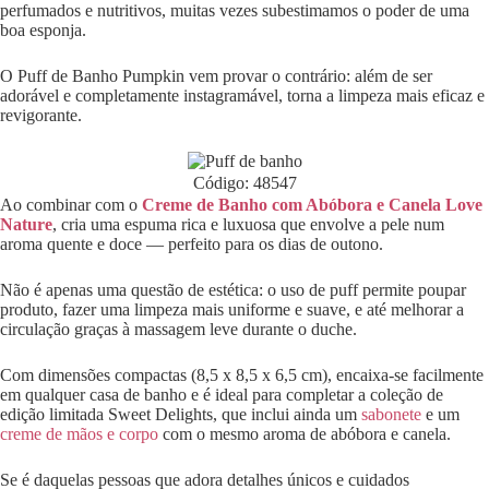
perfumados e nutritivos, muitas vezes subestimamos o poder de uma
boa esponja.
O Puff de Banho Pumpkin vem provar o contrário: além de ser
adorável e completamente instagramável, torna a limpeza mais eficaz e
revigorante.
Código: 48547
Ao combinar com o
Creme de Banho com Abóbora e Canela Love
Nature
, cria uma espuma rica e luxuosa que envolve a pele num
aroma quente e doce — perfeito para os dias de outono.
Não é apenas uma questão de estética: o uso de puff permite poupar
produto, fazer uma limpeza mais uniforme e suave, e até melhorar a
circulação graças à massagem leve durante o duche.
Com dimensões compactas (8,5 x 8,5 x 6,5 cm), encaixa-se facilmente
em qualquer casa de banho e é ideal para completar a coleção de
edição limitada Sweet Delights, que inclui ainda um
sabonete
e um
creme de mãos e corpo
com o mesmo aroma de abóbora e canela.
Se é daquelas pessoas que adora detalhes únicos e cuidados