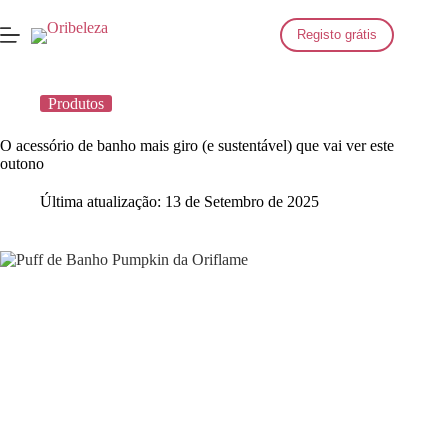
Saltar
para
Registo grátis
o
conteúdo
Produtos
O acessório de banho mais giro (e sustentável) que vai ver este
outono
Última atualização:
13 de Setembro de 2025