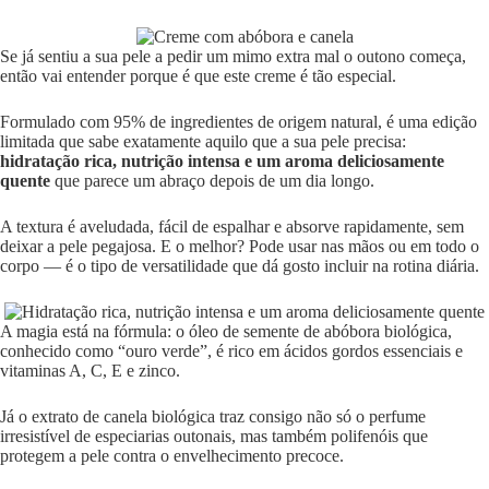
Se já sentiu a sua pele a pedir um mimo extra mal o outono começa,
então vai entender porque é que este creme é tão especial.
Formulado com 95% de ingredientes de origem natural, é uma edição
limitada que sabe exatamente aquilo que a sua pele precisa:
hidratação rica, nutrição intensa e um aroma deliciosamente
quente
que parece um abraço depois de um dia longo.
A textura é aveludada, fácil de espalhar e absorve rapidamente, sem
deixar a pele pegajosa. E o melhor? Pode usar nas mãos ou em todo o
corpo — é o tipo de versatilidade que dá gosto incluir na rotina diária.
A magia está na fórmula: o óleo de semente de abóbora biológica,
conhecido como “ouro verde”, é rico em ácidos gordos essenciais e
vitaminas A, C, E e zinco.
Já o extrato de canela biológica traz consigo não só o perfume
irresistível de especiarias outonais, mas também polifenóis que
protegem a pele contra o envelhecimento precoce.