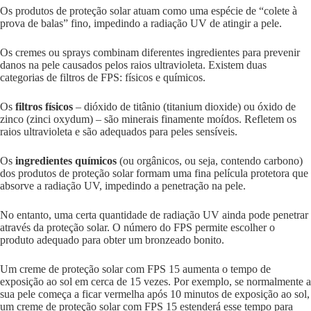
Os produtos de proteção solar atuam como uma espécie de “colete à
prova de balas” fino, impedindo a radiação UV de atingir a pele.
Os cremes ou sprays combinam diferentes ingredientes para prevenir
danos na pele causados pelos raios ultravioleta. Existem duas
categorias de filtros de FPS: físicos e químicos.
Os
filtros físicos
– dióxido de titânio (titanium dioxide) ou óxido de
zinco (zinci oxydum) – são minerais finamente moídos. Refletem os
raios ultravioleta e são adequados para peles sensíveis.
Os
ingredientes químicos
(ou orgânicos, ou seja, contendo carbono)
dos produtos de proteção solar formam uma fina película protetora que
absorve a radiação UV, impedindo a penetração na pele.
No entanto, uma certa quantidade de radiação UV ainda pode penetrar
através da proteção solar. O número do FPS permite escolher o
produto adequado para obter um bronzeado bonito.
Um creme de proteção solar com FPS 15 aumenta o tempo de
exposição ao sol em cerca de 15 vezes. Por exemplo, se normalmente a
sua pele começa a ficar vermelha após 10 minutos de exposição ao sol,
um creme de proteção solar com FPS 15 estenderá esse tempo para