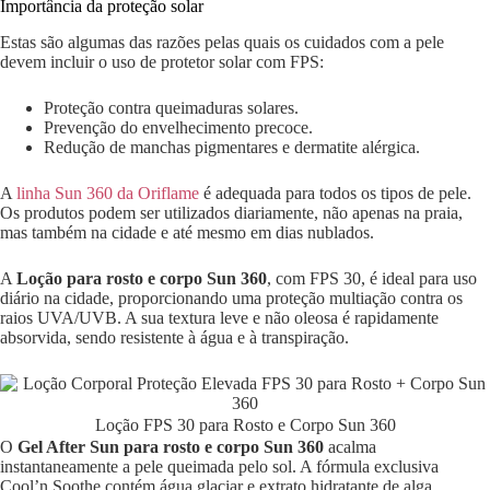
Importância da proteção solar
Estas são algumas das razões pelas quais os cuidados com a pele
devem incluir o uso de protetor solar com FPS:
Proteção contra queimaduras solares.
Prevenção do envelhecimento precoce.
Redução de manchas pigmentares e dermatite alérgica.
A
linha Sun 360 da Oriflame
é adequada para todos os tipos de pele.
Os produtos podem ser utilizados diariamente, não apenas na praia,
mas também na cidade e até mesmo em dias nublados.
A
Loção para rosto e corpo Sun 360
, com FPS 30, é ideal para uso
diário na cidade, proporcionando uma proteção multiação contra os
raios UVA/UVB. A sua textura leve e não oleosa é rapidamente
absorvida, sendo resistente à água e à transpiração.
Loção FPS 30 para Rosto e Corpo Sun 360
O
Gel After Sun para rosto e corpo Sun 360
acalma
instantaneamente a pele queimada pelo sol. A fórmula exclusiva
Cool’n Soothe contém água glaciar e extrato hidratante de alga