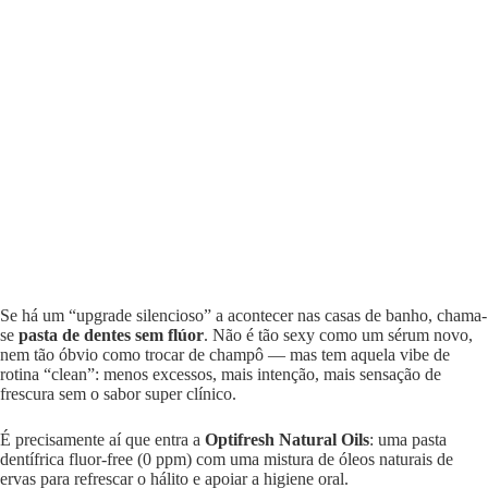
Se há um “upgrade silencioso” a acontecer nas casas de banho, chama-
se
pasta de dentes sem flúor
. Não é tão sexy como um sérum novo,
nem tão óbvio como trocar de champô — mas tem aquela vibe de
rotina “clean”: menos excessos, mais intenção, mais sensação de
frescura sem o sabor super clínico.
É precisamente aí que entra a
Optifresh Natural Oils
: uma pasta
dentífrica fluor-free (0 ppm) com uma mistura de óleos naturais de
ervas para refrescar o hálito e apoiar a higiene oral.