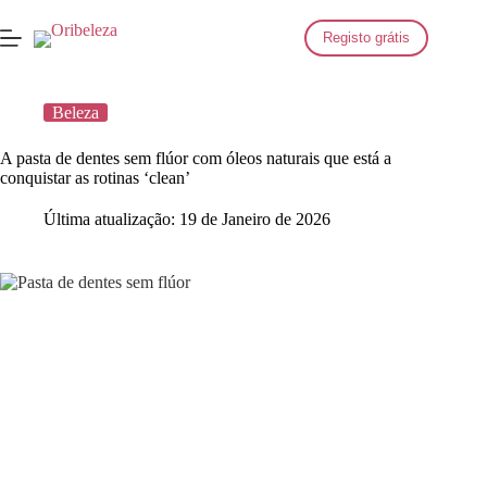
Saltar
para
Registo grátis
o
conteúdo
Beleza
A pasta de dentes sem flúor com óleos naturais que está a
conquistar as rotinas ‘clean’
Última atualização:
19 de Janeiro de 2026