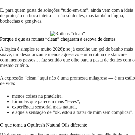
E, para quem gosta de soluções “tudo-em-um”, ainda vem com a ideia
de proteção da boca inteira — não só dentes, mas também língua,
bochechas e gengivas.
Porque é que as rotinas “clean” chegaram à escova de dentes
A lógica é simples (e muito 2026): se já escolhe um gel de banho mais
suave, um desodorizante menos agressivo e uma rotina de skincare
com menos passos… faz sentido que olhe para a pasta de dentes com o
mesmo critério.
A expressão “clean” aqui não é uma promessa milagrosa — é um estilo
de vida:
menos coisas na prateleira,
fórmulas que parecem mais “leves”,
experiência sensorial mais natural,
e aquela sensação de “ok, estou a tratar de mim sem complicar”.
O que torna a Optifresh Natural Oils diferente
Há duas coisas que fazem esta pasta destacar-se (e que dão título ao