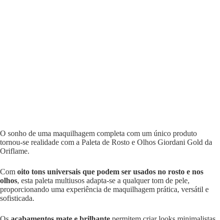
O sonho de uma maquilhagem completa com um único produto
tornou-se realidade com a Paleta de Rosto e Olhos Giordani Gold da
Oriflame.
Com
oito tons universais que podem ser usados no rosto e nos
olhos
, esta paleta multiusos adapta-se a qualquer tom de pele,
proporcionando uma experiência de maquilhagem prática, versátil e
sofisticada.
Os
acabamentos mate e brilhante
permitem criar looks minimalistas