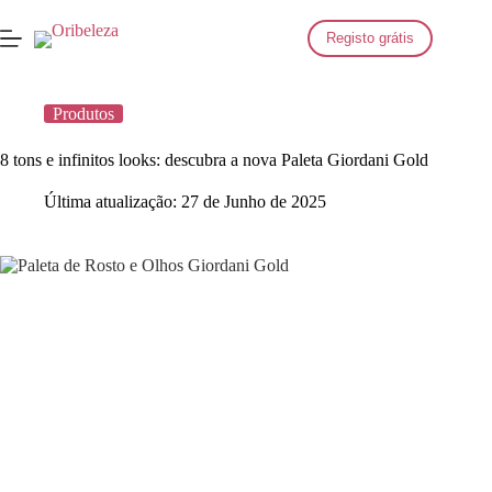
Saltar
para
Registo grátis
o
conteúdo
Produtos
8 tons e infinitos looks: descubra a nova Paleta Giordani Gold
Última atualização:
27 de Junho de 2025