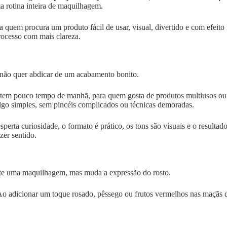
 rotina inteira de maquilhagem.
uem procura um produto fácil de usar, visual, divertido e com efeito 
rocesso com mais clareza.
 não quer abdicar de um acabamento bonito.
 tem pouco tempo de manhã, para quem gosta de produtos multiusos o
algo simples, sem pincéis complicados ou técnicas demoradas.
perta curiosidade, o formato é prático, os tons são visuais e o resultad
er sentido.
te uma maquilhagem, mas muda a expressão do rosto.
 adicionar um toque rosado, pêssego ou frutos vermelhos nas maçãs do