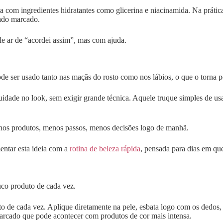
om ingredientes hidratantes como glicerina e niacinamida. Na prática, 
ado marcado.
e ar de “acordei assim”, mas com ajuda.
pode ser usado tanto nas maçãs do rosto como nos lábios, o que o torna 
nuidade no look, sem exigir grande técnica. Aquele truque simples de us
enos produtos, menos passos, menos decisões logo de manhã.
entar esta ideia com a
rotina de beleza rápida
, pensada para dias em qu
uco produto de cada vez.
to de cada vez. Aplique diretamente na pele, esbata logo com os dedos
arcado que pode acontecer com produtos de cor mais intensa.