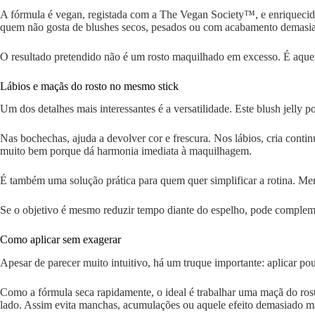
A fórmula é vegan, registada com a The Vegan Society™, e enriquecida c
quem não gosta de blushes secos, pesados ou com acabamento demasi
O resultado pretendido não é um rosto maquilhado em excesso. É aquel
Lábios e maçãs do rosto no mesmo stick
Um dos detalhes mais interessantes é a versatilidade. Este blush jelly 
Nas bochechas, ajuda a devolver cor e frescura. Nos lábios, cria conti
muito bem porque dá harmonia imediata à maquilhagem.
É também uma solução prática para quem quer simplificar a rotina. M
Se o objetivo é mesmo reduzir tempo diante do espelho, pode complem
Como aplicar sem exagerar
Apesar de parecer muito intuitivo, há um truque importante: aplicar po
Como a fórmula seca rapidamente, o ideal é trabalhar uma maçã do ros
lado. Assim evita manchas, acumulações ou aquele efeito demasiado m