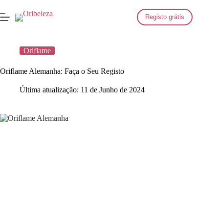
Saltar
para
Registo grátis
o
conteúdo
Oriflame
Oriflame Alemanha: Faça o Seu Registo
Última atualização:
11 de Junho de 2024