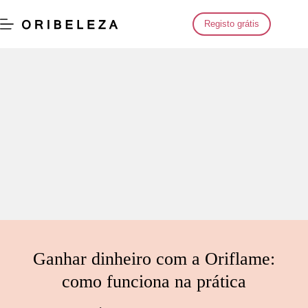
Saltar
para
Registo grátis
o
conteúdo
Ganhar dinheiro com a Oriflame:
como funciona na prática