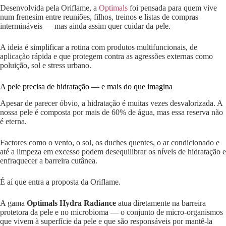
Desenvolvida pela Oriflame, a
Optimals
foi pensada para quem vive
num frenesim entre reuniões, filhos, treinos e listas de compras
intermináveis — mas ainda assim quer cuidar da pele.
A ideia é simplificar a rotina com produtos multifuncionais, de
aplicação rápida e que protegem contra as agressões externas como
poluição, sol e stress urbano.
A pele precisa de hidratação — e mais do que imagina
Apesar de parecer óbvio, a hidratação é muitas vezes desvalorizada. A
nossa pele é composta por mais de 60% de água, mas essa reserva não
é eterna.
Factores como o vento, o sol, os duches quentes, o ar condicionado e
até a limpeza em excesso podem desequilibrar os níveis de hidratação e
enfraquecer a barreira cutânea.
É aí que entra a proposta da Oriflame.
A gama
Optimals Hydra Radiance
atua diretamente na barreira
protetora da pele e no microbioma — o conjunto de micro-organismos
que vivem à superfície da pele e que são responsáveis por mantê-la