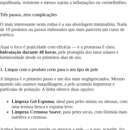
equilibrada, resistente e menos sujeita a inflamações ou vermelhidões.
Três passos, zero complicações
O mais interessante nesta rotina é a sua abordagem minimalista. Nada
de 10 produtos ou passos elaborados que mais parecem um curso de
estética.
Aqui o foco é praticidade com eficácia — e a promessa é clara:
hidratação durante 48 horas
, pele protegida dos raios solares e
luminosidade desde os primeiros dias de uso.
1. Limpar com o produto certo para o seu tipo de pele
A limpeza é o primeiro passo e um dos mais negligenciados. Mesmo
quando não usamos maquilhagem, a pele acumula impurezas e
partículas de poluição. A linha oferece duas opções:
Limpeza Gel Espuma
, ideal para peles mistas ou oleosas, com
uma textura fresca e espuma leve;
Limpeza Cremosa Suave
, para peles secas, com fórmula mais
nutritiva e cremosa.
Ambos limpam sem agredir ou repuxar a pele — e isso, acredite, faz