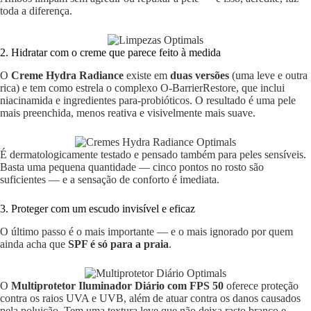
toda a diferença.
2. Hidratar com o creme que parece feito à medida
O
Creme Hydra Radiance
existe em
duas versões
(uma leve e outra
rica) e tem como estrela o complexo O-BarrierRestore, que inclui
niacinamida e ingredientes para-probióticos. O resultado é uma pele
mais preenchida, menos reativa e visivelmente mais suave.
É dermatologicamente testado e pensado também para peles sensíveis.
Basta uma pequena quantidade — cinco pontos no rosto são
suficientes — e a sensação de conforto é imediata.
3. Proteger com um escudo invisível e eficaz
O último passo é o mais importante — e o mais ignorado por quem
ainda acha que
SPF é só para a praia
.
O
Multiprotetor Iluminador Diário com FPS 50
oferece proteção
contra os raios UVA e UVB, além de atuar contra os danos causados
pela poluição. Tem uma textura leve que não deixa rasto branco e