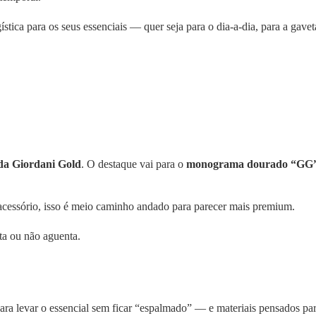
tica para os seus essenciais — quer seja para o dia-a-dia, para a ga
 da Giordani Gold
. O destaque vai para o
monograma dourado “GG
m acessório, isso é meio caminho andado para parecer mais premium.
ta ou não aguenta.
ara levar o essencial sem ficar “espalmado” — e materiais pensados par