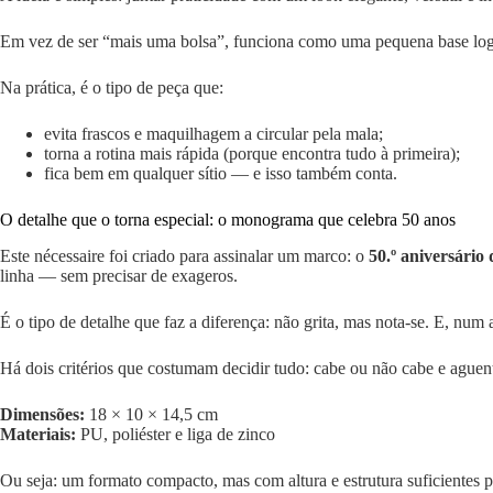
Em vez de ser “mais uma bolsa”, funciona como uma pequena base logís
Na prática, é o tipo de peça que:
evita frascos e maquilhagem a circular pela mala;
torna a rotina mais rápida (porque encontra tudo à primeira);
fica bem em qualquer sítio — e isso também conta.
O detalhe que o torna especial: o monograma que celebra 50 anos
Este nécessaire foi criado para assinalar um marco: o
50.º aniversário
linha — sem precisar de exageros.
É o tipo de detalhe que faz a diferença: não grita, mas nota-se. E, nu
Há dois critérios que costumam decidir tudo: cabe ou não cabe e aguen
Dimensões:
18 × 10 × 14,5 cm
Materiais:
PU, poliéster e liga de zinco
Ou seja: um formato compacto, mas com altura e estrutura suficientes p