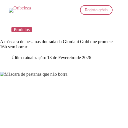
Saltar
para
Registo grátis
o
conteúdo
Produtos
A máscara de pestanas dourada da Giordani Gold que promete
16h sem borrar
Última atualização:
13 de Fevereiro de 2026