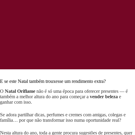
E se este Natal também trouxesse um rendimento extra?
O
Natal Oriflame
não é só uma época para oferecer presentes — é
também a melhor altura do ano para começar a
vender beleza
e
ganhar com isso.
Se adora partilhar dicas, perfumes e cremes com amigas, colegas e
família… por que não transformar isso numa oportunidade real?
Nesta altura do ano, toda a gente procura sugestões de presentes, quer