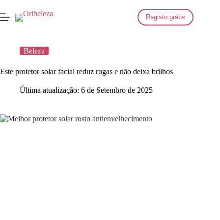
Saltar
para
Registo grátis
o
conteúdo
Beleza
Este protetor solar facial reduz rugas e não deixa brilhos
Última atualização:
6 de Setembro de 2025