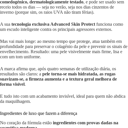
comedogénico, dermatologicamente testado
, e pode ser usado sem
receio todos os dias — seja no verão, seja nos dias cinzentos de
inverno (porque sim, os raios UVA não tiram férias).
A sua
tecnologia exclusiva Advanced Skin Protect
funciona como
um escudo inteligente contra os principais agressores externos.
Mas vai mais longe: ao mesmo tempo que protege, atua também em
profundidade para preservar o colagénio da pele e prevenir os sinais de
envelhecimento. Resultado: uma pele visivelmente mais firme, lisa e
com um tom uniforme.
A marca afirma que, após quatro semanas de utilização diária, os
resultados são claros: a
pele torna-se mais hidratada, as rugas
suavizam-se, a firmeza aumenta e a textura geral melhora de
forma visível
.
E tudo isto com um acabamento invisível, ideal para quem não abdica
da maquilhagem.
Ingredientes de luxo que fazem a diferença
No coração da fórmula estão
ingredientes com provas dadas na
cosmética moderna
.