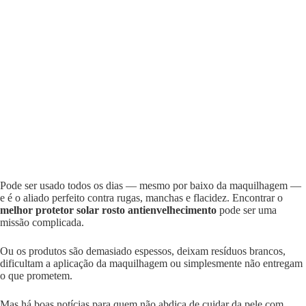
Pode ser usado todos os dias — mesmo por baixo da maquilhagem —
e é o aliado perfeito contra rugas, manchas e flacidez. Encontrar o
melhor protetor solar rosto antienvelhecimento
pode ser uma
missão complicada.
Ou os produtos são demasiado espessos, deixam resíduos brancos,
dificultam a aplicação da maquilhagem ou simplesmente não entregam
o que prometem.
Mas há boas notícias para quem não abdica de cuidar da pele com