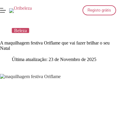
Saltar
para
Registo grátis
o
conteúdo
Beleza
A maquilhagem festiva Oriflame que vai fazer brilhar o seu
Natal
Última atualização:
23 de Novembro de 2025