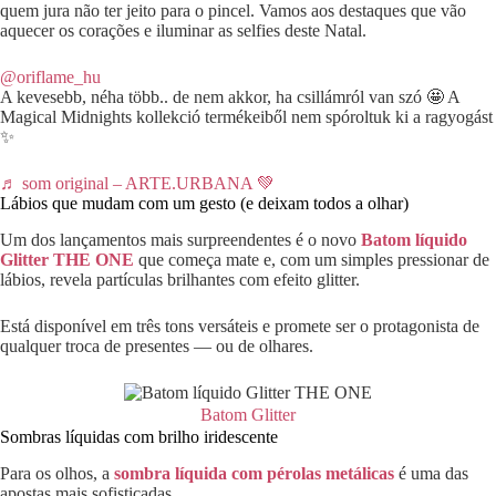
quem jura não ter jeito para o pincel. Vamos aos destaques que vão
aquecer os corações e iluminar as selfies deste Natal.
@oriflame_hu
A kevesebb, néha több.. de nem akkor, ha csillámról van szó 🤩 A
Magical Midnights kollekció termékeiből nem spóroltuk ki a ragyogást
✨
♬ som original – ARTE.URBANA 💚
Lábios que mudam com um gesto (e deixam todos a olhar)
Um dos lançamentos mais surpreendentes é o novo
Batom líquido
Glitter THE ONE
que começa mate e, com um simples pressionar de
lábios, revela partículas brilhantes com efeito glitter.
Está disponível em três tons versáteis e promete ser o protagonista de
qualquer troca de presentes — ou de olhares.
Batom Glitter
Sombras líquidas com brilho iridescente
Para os olhos, a
sombra líquida com pérolas metálicas
é uma das
apostas mais sofisticadas.