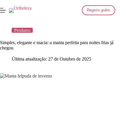
Saltar
para
Registo grátis
o
conteúdo
Produtos
Simples, elegante e macia: a manta perfeita para noites frias já
chegou
Última atualização:
27 de Outubro de 2025