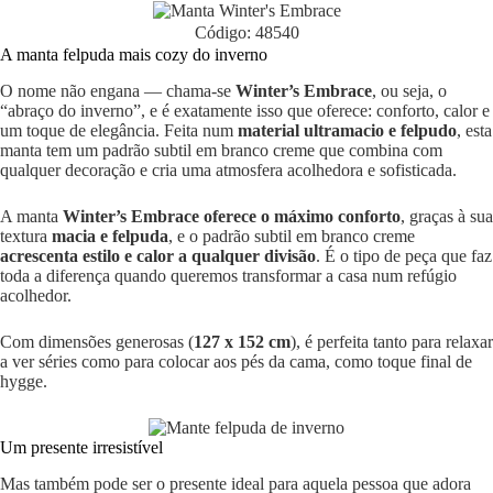
Código: 48540
A manta felpuda mais cozy do inverno
O nome não engana — chama-se
Winter’s Embrace
, ou seja, o
“abraço do inverno”, e é exatamente isso que oferece: conforto, calor e
um toque de elegância. Feita num
material ultramacio e felpudo
, esta
manta tem um padrão subtil em branco creme que combina com
qualquer decoração e cria uma atmosfera acolhedora e sofisticada.
A manta
Winter’s Embrace oferece o máximo conforto
, graças à sua
textura
macia e felpuda
, e o padrão subtil em branco creme
acrescenta estilo e calor a qualquer divisão
. É o tipo de peça que faz
toda a diferença quando queremos transformar a casa num refúgio
acolhedor.
Com dimensões generosas (
127 x 152 cm
), é perfeita tanto para relaxar
a ver séries como para colocar aos pés da cama, como toque final de
hygge.
Um presente irresistível
Mas também pode ser o presente ideal para aquela pessoa que adora