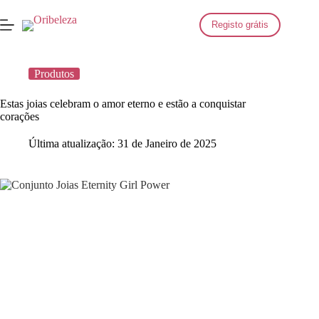
Saltar
para
Registo grátis
o
conteúdo
Produtos
Estas joias celebram o amor eterno e estão a conquistar
corações
Última atualização:
31 de Janeiro de 2025