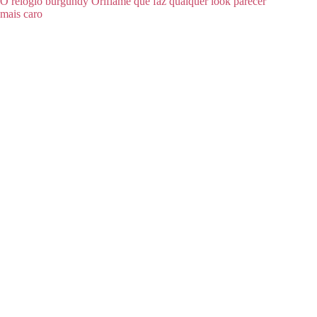
O relógio burgundy Oriflame que faz qualquer look parecer
mais caro