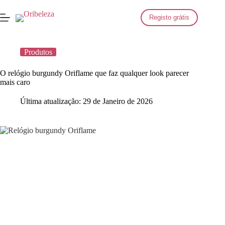
Saltar
para
Registo grátis
o
conteúdo
Produtos
O relógio burgundy Oriflame que faz qualquer look parecer
mais caro
Última atualização:
29 de Janeiro de 2026