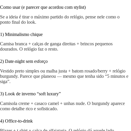
Como usar (e parecer que acordou com stylist)
Se a ideia é tirar o máximo partido do relógio, pense nele como o
ponto final do look.
1) Minimalismo chique
Camisa branca + calças de ganga direitas + brincos pequenos
dourados. O relógio faz o resto.
2) Date-night sem esforço
Vestido preto simples ou malha justa + batom rosado/berry + relógio
burgundy. Parece que planeou — mesmo que tenha sido “5 minutos e
siga”.
3) Look de inverno “soft luxury”
Camisola creme + casaco camel + unhas nude. O burgundy aparece
como detalhe rico e sofisticado.
4) Office-to-drink
Blazer + t-shirt + calça de alfaiataria. O relógio dá aquele lado