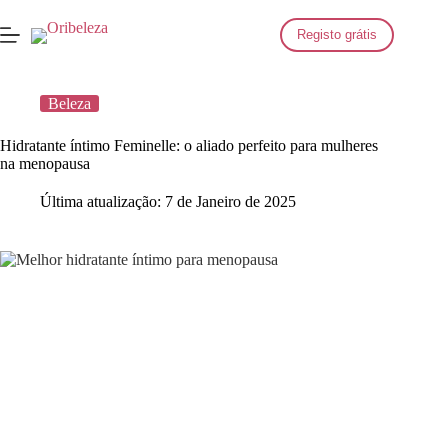
Saltar
para
Registo grátis
o
conteúdo
Beleza
Hidratante íntimo Feminelle: o aliado perfeito para mulheres
na menopausa
Última atualização:
7 de Janeiro de 2025