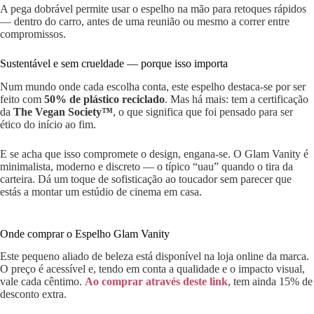
A pega dobrável permite usar o espelho na mão para retoques rápidos
— dentro do carro, antes de uma reunião ou mesmo a correr entre
compromissos.
Sustentável e sem crueldade — porque isso importa
Num mundo onde cada escolha conta, este espelho destaca-se por ser
feito com
50% de plástico reciclado
. Mas há mais: tem a certificação
da
The Vegan Society™
, o que significa que foi pensado para ser
ético do início ao fim.
E se acha que isso compromete o design, engana-se. O Glam Vanity é
minimalista, moderno e discreto — o típico “uau” quando o tira da
carteira. Dá um toque de sofisticação ao toucador sem parecer que
estás a montar um estúdio de cinema em casa.
Onde comprar o Espelho Glam Vanity
Este pequeno aliado de beleza está disponível na loja online da marca.
O preço é acessível e, tendo em conta a qualidade e o impacto visual,
vale cada cêntimo.
Ao comprar através deste link
, tem ainda 15% de
desconto extra.