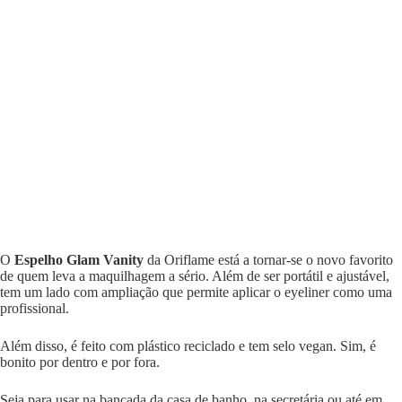
O
Espelho Glam Vanity
da Oriflame está a tornar-se o novo favorito
de quem leva a maquilhagem a sério. Além de ser portátil e ajustável,
tem um lado com ampliação que permite aplicar o eyeliner como uma
profissional.
Além disso, é feito com plástico reciclado e tem selo vegan. Sim, é
bonito por dentro e por fora.
Seja para usar na bancada da casa de banho, na secretária ou até em