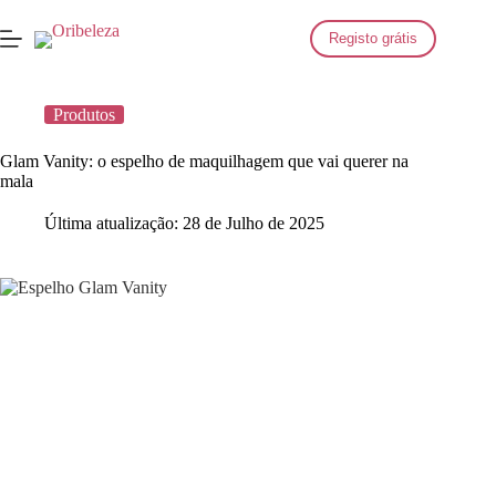
Saltar
para
Registo grátis
o
conteúdo
Produtos
Glam Vanity: o espelho de maquilhagem que vai querer na
mala
Última atualização:
28 de Julho de 2025