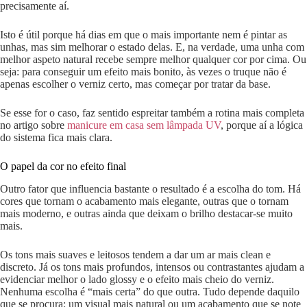
precisamente aí.
Isto é útil porque há dias em que o mais importante nem é pintar as
unhas, mas sim melhorar o estado delas. E, na verdade, uma unha com
melhor aspeto natural recebe sempre melhor qualquer cor por cima. Ou
seja: para conseguir um efeito mais bonito, às vezes o truque não é
apenas escolher o verniz certo, mas começar por tratar da base.
Se esse for o caso, faz sentido espreitar também a rotina mais completa
no artigo sobre
manicure em casa sem lâmpada UV
, porque aí a lógica
do sistema fica mais clara.
O papel da cor no efeito final
Outro fator que influencia bastante o resultado é a escolha do tom. Há
cores que tornam o acabamento mais elegante, outras que o tornam
mais moderno, e outras ainda que deixam o brilho destacar-se muito
mais.
Os tons mais suaves e leitosos tendem a dar um ar mais clean e
discreto. Já os tons mais profundos, intensos ou contrastantes ajudam a
evidenciar melhor o lado glossy e o efeito mais cheio do verniz.
Nenhuma escolha é “mais certa” do que outra. Tudo depende daquilo
que se procura: um visual mais natural ou um acabamento que se note