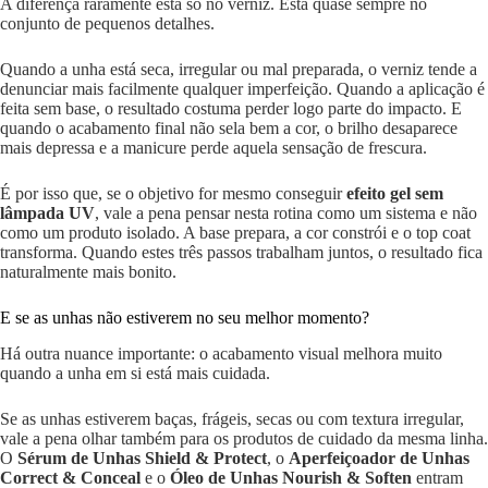
A diferença raramente está só no verniz. Está quase sempre no
conjunto de pequenos detalhes.
Quando a unha está seca, irregular ou mal preparada, o verniz tende a
denunciar mais facilmente qualquer imperfeição. Quando a aplicação é
feita sem base, o resultado costuma perder logo parte do impacto. E
quando o acabamento final não sela bem a cor, o brilho desaparece
mais depressa e a manicure perde aquela sensação de frescura.
É por isso que, se o objetivo for mesmo conseguir
efeito gel sem
lâmpada UV
, vale a pena pensar nesta rotina como um sistema e não
como um produto isolado. A base prepara, a cor constrói e o top coat
transforma. Quando estes três passos trabalham juntos, o resultado fica
naturalmente mais bonito.
E se as unhas não estiverem no seu melhor momento?
Há outra nuance importante: o acabamento visual melhora muito
quando a unha em si está mais cuidada.
Se as unhas estiverem baças, frágeis, secas ou com textura irregular,
vale a pena olhar também para os produtos de cuidado da mesma linha.
O
Sérum de Unhas Shield & Protect
, o
Aperfeiçoador de Unhas
Correct & Conceal
e o
Óleo de Unhas Nourish & Soften
entram