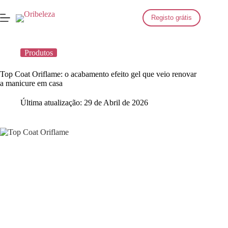
Saltar
para
Registo grátis
o
conteúdo
Produtos
Top Coat Oriflame: o acabamento efeito gel que veio renovar
a manicure em casa
Última atualização:
29 de Abril de 2026