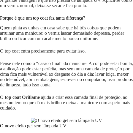
A grande vantagem é que não precisa de lâmpada UV. Aplica-se como
um verniz normal, deixa-se secar e fica pronto.
Porque é que um top coat faz tanta diferença?
Quem pinta as unhas em casa sabe que há três coisas que podem
arruinar uma manicure: o verniz lascar demasiado depressa, perder
brilho ou ficar com um acabamento pouco uniforme.
O top coat entra precisamente para evitar isso.
Pense nele como o “casaco final” da manicure. A cor pode estar bonita,
a aplicação pode estar perfeita, mas sem uma camada de proteção por
cima fica mais vulnerável ao desgaste do dia a dia: lavar loiça, mexer
no telemóvel, abrir embalagens, escrever no computador, usar produtos
de limpeza, tudo isso conta.
O
top coat Oriflame
ajuda a criar essa camada final de proteção, ao
mesmo tempo que dá mais brilho e deixa a manicure com aspeto mais
cuidado.
O novo efeito gel sem lâmpada UV