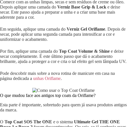
Comece com as unhas limpas, secas e sem resíduos de creme ou óleo.
Depois aplique uma camada do
Verniz Base Grip & Lock
e deixe
secar. Este passo ajuda a preparar a unha e a criar uma base mais
aderente para a cor.
Em seguida, aplique uma camada do
Verniz Gel Oriflame
. Depois de
secar, pode aplicar uma segunda camada para intensificar a cor e
uniformizar o acabamento.
Por fim, aplique uma camada do
Top Coat Volume & Shine
e deixe
secar completamente. É este último passo que dá o acabamento
brilhante, ajuda a proteger a cor e cria o tal efeito gel sem lâmpada UV.
Pode descobrir mais sobre a nova rotina de manicure em casa na
página dedicada a
unhas Oriflame
.
O que mudou face aos antigos top coats da Oriflame?
Esta parte é importante, sobretudo para quem já usava produtos antigos
da marca.
O
Top Coat SOS The ONE
e o sistema
Ultimate Gel THE ONE
Passo 1 e Passo 2
foram descontinuados. Ou seja, se já conhecia esses