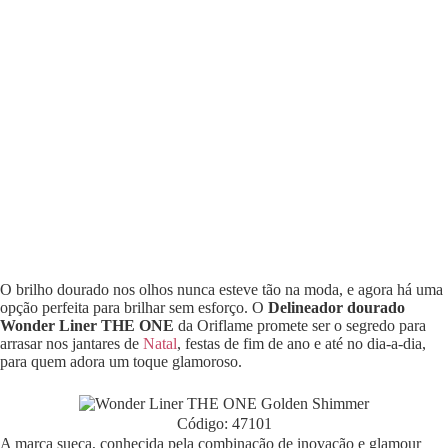
O brilho dourado nos olhos nunca esteve tão na moda, e agora há uma
opção perfeita para brilhar sem esforço. O
Delineador dourado
Wonder Liner THE ONE
da Oriflame promete ser o segredo para
arrasar nos jantares de
Natal
, festas de fim de ano e até no dia-a-dia,
para quem adora um toque glamoroso.
Código: 47101
A marca sueca, conhecida pela combinação de inovação e glamour