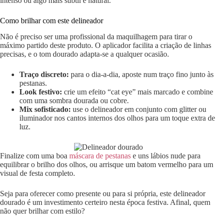
intenso ou algo mais subtil e natural.
Como brilhar com este delineador
Não é preciso ser uma profissional da maquilhagem para tirar o
máximo partido deste produto. O aplicador facilita a criação de linhas
precisas, e o tom dourado adapta-se a qualquer ocasião.
Traço discreto:
para o dia-a-dia, aposte num traço fino junto às
pestanas.
Look festivo:
crie um efeito “cat eye” mais marcado e combine
com uma sombra dourada ou cobre.
Mix sofisticado:
use o delineador em conjunto com glitter ou
iluminador nos cantos internos dos olhos para um toque extra de
luz.
Finalize com uma boa
máscara de pestanas
e uns lábios nude para
equilibrar o brilho dos olhos, ou arrisque um batom vermelho para um
visual de festa completo.
Seja para oferecer como presente ou para si própria, este delineador
dourado é um investimento certeiro nesta época festiva. Afinal, quem
não quer brilhar com estilo?