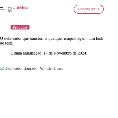
Saltar
para
Registo grátis
o
conteúdo
Produtos
O delineador que transforma qualquer maquilhagem num look
de festa
Última atualização:
17 de Novembro de 2024