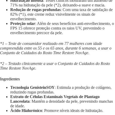
Hidratação intensa
: Testes clínicos mostraram um aumento de
71% na hidratação da pele (*2), deixando-a suave e macia.
Redução de rugas profundas
: Com uma taxa de satisfação de
82% (*1), este creme reduz visivelmente os sinais de
envelhecimento.
Proteção solar
: Além de seus benefícios anti-envelhecimento, o
FPS 15 oferece proteção contra os raios UV, prevenindo o
envelhecimento precoce da pele.
*1 – Teste de consumidor realizado em 77 mulheres com idade
compreendida entre os 55 e os 65 anos, durante 6 semanas, a usar o
Conjunto de Cuidados do Rosto Time Restore NovAge.
*2 – Testado clinicamente a usar o Conjunto de Cuidados do Rosto
Time Restore NovAge.
Ingredientes
Tecnologia GenisteinSOY
: Estimula a produção de colágeno,
reduzindo rugas profundas.
Extrato de Células Estaminais Vegetais de Plantago
Lanceolata
: Mantém a densidade da pele, prevenindo manchas
de idade.
Ácido Hialurónico
: Promove níveis ideais de hidratação.