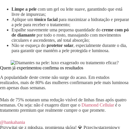
Limpe a pele
com um gel ou leite suave, garantindo que está
livre de impurezas;
Aplique um
tónico facial
para maximizar a hidratação e preparar
a pele para receber o tratamento;
Espalhe suavemente uma pequena quantidade do
creme com pó
de diamante
por todo o rosto, massajando com movimentos
circulares e ascendentes, até total absorção;
Não se esqueça do
protetor solar
, especialmente durante o dia,
para garantir que mantém a pele protegida e luminosa.
Quem já experimentou confirma os resultados
A popularidade deste creme não surge do acaso. Em estudos
realizados, mais de 80% das mulheres confirmaram pele mais luminosa
em apenas duas semanas.
Mais de 75% notaram uma redução visível de linhas finas após quatro
semanas. Ou seja: não é exagero dizer que o
Diamond Cellular
é o
tratamento premium que realmente cumpre o que promete.
@hankahania
Przywitaj się z młodszą, promienną skórą! 💎 Przeciwstarzeniowy