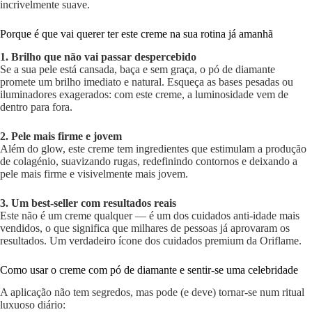
incrivelmente suave.
Porque é que vai querer ter este creme na sua rotina já amanhã
1. Brilho que não vai passar despercebido
Se a sua pele está cansada, baça e sem graça, o pó de diamante
promete um brilho imediato e natural. Esqueça as bases pesadas ou
iluminadores exagerados: com este creme, a luminosidade vem de
dentro para fora.
2. Pele mais firme e jovem
Além do glow, este creme tem ingredientes que estimulam a produção
de colagénio, suavizando rugas, redefinindo contornos e deixando a
pele mais firme e visivelmente mais jovem.
3. Um best-seller com resultados reais
Este não é um creme qualquer — é um dos cuidados anti-idade mais
vendidos, o que significa que milhares de pessoas já aprovaram os
resultados. Um verdadeiro ícone dos cuidados premium da Oriflame.
Como usar o creme com pó de diamante e sentir-se uma celebridade
A aplicação não tem segredos, mas pode (e deve) tornar-se num ritual
luxuoso diário: