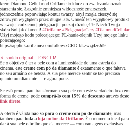
krem Diamond Cellular od Oriflame to klucz do zwalczania oznak
starzenia się. Łagodnie zmniejsza widoczność zmarszczek,
jednocześnie poprawiając kontur twarzy, abyś mogła cieszyć się
zdrowym wyglądem przez długie lata. Umieść ten wyjątkowy produkt
w swojej codziennej pielęgnacji i poczuj różnicę! ✨ Niech Twoja
skóra lśni jak diament!
#Oriflame
#PielęgnacjaCery
#DiamondCellular
Użyj mojego kodu polecającego: PL-hania-olejnik Użyj mojego linku
polecającego:
https://applink.oriflame.com/follow/xCRDrbLzwzj4zeJd9
♬ sonido original – JONCI 🥢
Se o objetivo é ter a pele com a luminosidade de uma estrela do
cinema, este
creme com pó de diamante
é exatamente o que faltava
no seu armário de beleza. A sua pele merece sentir-se tão preciosa
quanto um diamante — e agora pode.
Se está pronta para transformar a sua pele com este verdadeiro luxo em
forma de creme, pode
comprá-lo com 15% de desconto
através deste
link direto
.
A oferta é válida
não só para o creme com pó de diamante
, mas
também para
toda a
loja online da Oriflame
. É o momento ideal para
dar à sua pele o brilho que ela merece — com vantagens exclusivas.