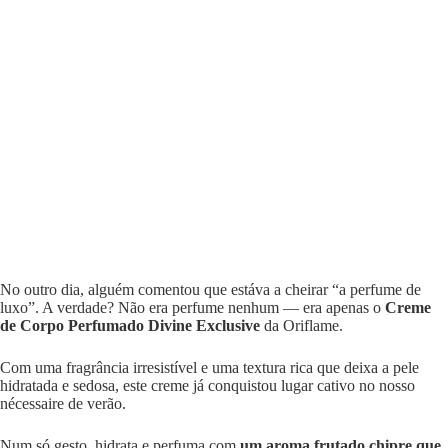
No outro dia, alguém comentou que estáva a cheirar “a perfume de
luxo”. A verdade? Não era perfume nenhum — era apenas o
Creme
de Corpo Perfumado Divine Exclusive
da Oriflame.
Com uma fragrância irresistível e uma textura rica que deixa a pele
hidratada e sedosa, este creme já conquistou lugar cativo no nosso
nécessaire de verão.
Num só gesto, hidrata e perfuma com
um aroma frutado chipre que