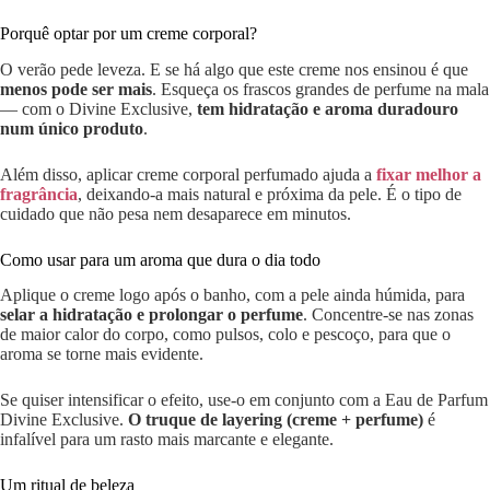
Porquê optar por um creme corporal?
O verão pede leveza. E se há algo que este creme nos ensinou é que
menos pode ser mais
. Esqueça os frascos grandes de perfume na mala
— com o Divine Exclusive,
tem hidratação e aroma duradouro
num único produto
.
Além disso, aplicar creme corporal perfumado ajuda a
fixar melhor a
fragrância
, deixando-a mais natural e próxima da pele. É o tipo de
cuidado que não pesa nem desaparece em minutos.
Como usar para um aroma que dura o dia todo
Aplique o creme logo após o banho, com a pele ainda húmida, para
selar a hidratação e prolongar o perfume
. Concentre-se nas zonas
de maior calor do corpo, como pulsos, colo e pescoço, para que o
aroma se torne mais evidente.
Se quiser intensificar o efeito, use-o em conjunto com a Eau de Parfum
Divine Exclusive.
O truque de layering (creme + perfume)
é
infalível para um rasto mais marcante e elegante.
Um ritual de beleza