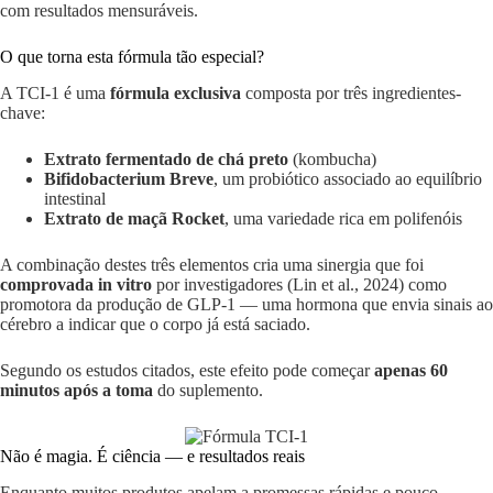
com resultados mensuráveis.
O que torna esta fórmula tão especial?
A TCI-1 é uma
fórmula exclusiva
composta por três ingredientes-
chave:
Extrato fermentado de chá preto
(kombucha)
Bifidobacterium Breve
, um probiótico associado ao equilíbrio
intestinal
Extrato de maçã Rocket
, uma variedade rica em polifenóis
A combinação destes três elementos cria uma sinergia que foi
comprovada in vitro
por investigadores (Lin et al., 2024) como
promotora da produção de GLP-1 — uma hormona que envia sinais ao
cérebro a indicar que o corpo já está saciado.
Segundo os estudos citados, este efeito pode começar
apenas 60
minutos após a toma
do suplemento.
Não é magia. É ciência — e resultados reais
Enquanto muitos produtos apelam a promessas rápidas e pouco