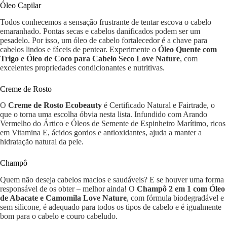
Óleo Capilar
Todos conhecemos a sensação frustrante de tentar escova o cabelo
emaranhado. Pontas secas e cabelos danificados podem ser um
pesadelo. Por isso, um óleo de cabelo fortalecedor é a chave para
cabelos lindos e fáceis de pentear. Experimente o
Óleo Quente com
Trigo e Óleo de Coco para Cabelo Seco Love Nature
, com
excelentes propriedades condicionantes e nutritivas.
Creme de Rosto
O
Creme de Rosto Ecobeauty
é Certificado Natural e Fairtrade, o
que o torna uma escolha óbvia nesta lista. Infundido com Arando
Vermelho do Ártico e Óleos de Semente de Espinheiro Marítimo, ricos
em Vitamina E, ácidos gordos e antioxidantes, ajuda a manter a
hidratação natural da pele.
Champô
Quem não deseja cabelos macios e saudáveis? E se houver uma forma
responsável de os obter – melhor ainda! O
Champô 2 em 1 com Óleo
de Abacate e Camomila Love Nature
, com fórmula biodegradável e
sem silicone, é adequado para todos os tipos de cabelo e é igualmente
bom para o cabelo e couro cabeludo.