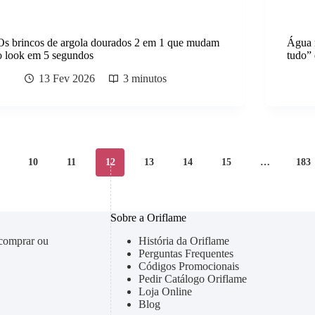
Os brincos de argola dourados 2 em 1 que mudam
Água m
o look em 5 segundos
tudo” 
13 Fev 2026
3 minutos
10
11
12
13
14
15
…
183
Sobre a Oriflame
 comprar ou
História da Oriflame
Perguntas Frequentes
Códigos Promocionais
Pedir Catálogo Oriflame
Loja Online
Blog