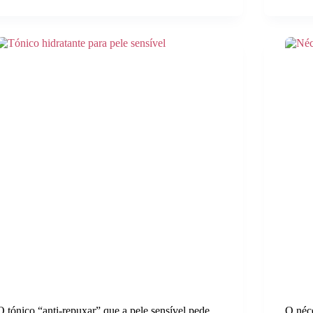
O tónico “anti-repuxar” que a pele sensível pede
O néce