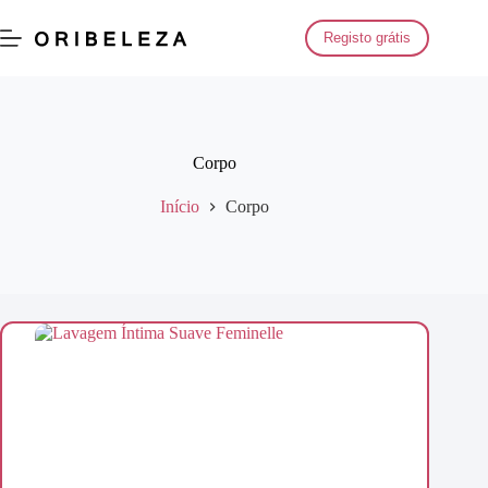
Saltar
para
Registo grátis
o
conteúdo
Corpo
Início
Corpo