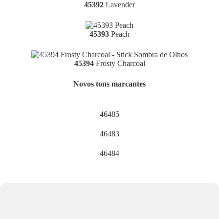
45392
Lavender
45393
Peach
45394
Frosty Charcoal
Novos tons marcantes
46485
46483
46484